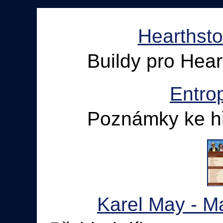
Hearthst
Buildy pro Hea
Entro
Poznámky ke hř
Karel May - M