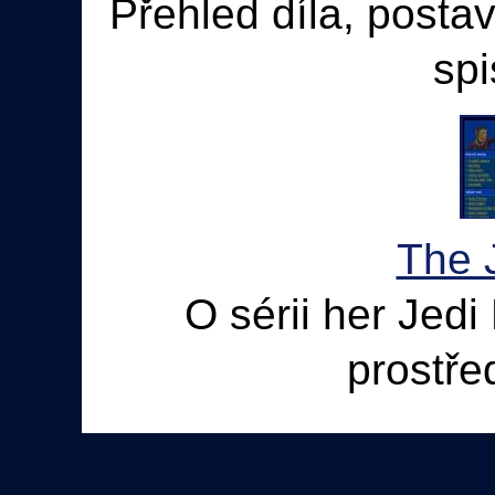
Přehled díla, postav
spi
The 
O sérii her Jedi
prostře